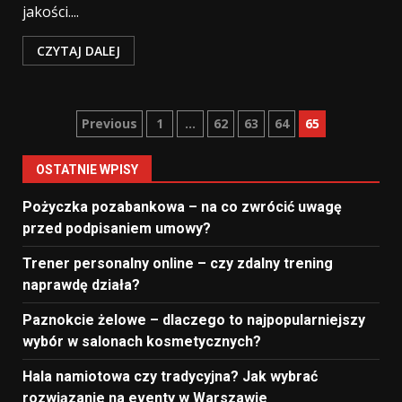
jakości....
CZYTAJ DALEJ
Nawigacja
Previous
1
…
62
63
64
65
po
OSTATNIE WPISY
wpisach
Pożyczka pozabankowa – na co zwrócić uwagę
przed podpisaniem umowy?
Trener personalny online – czy zdalny trening
naprawdę działa?
Paznokcie żelowe – dlaczego to najpopularniejszy
wybór w salonach kosmetycznych?
Hala namiotowa czy tradycyjna? Jak wybrać
rozwiązanie na eventy w Warszawie