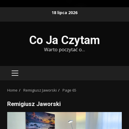
Skip
18 lipca 2026
to
content
Co Ja Czytam
Warto poczytać o…
PRIMARY
MENU
Home
Remigiusz Jaworski
Page 65
Remigiusz Jaworski