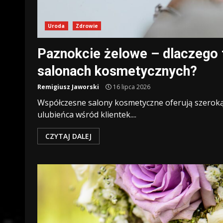
Uroda
Zdrowie
Paznokcie żelowe – dlaczego 
salonach kosmetycznych?
Remigiusz Jaworski
16 lipca 2026
Współczesne salony kosmetyczne oferują szeroką 
ulubieńca wśród klientek....
CZYTAJ DALEJ