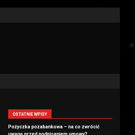
OSTATNIE WPISY
Pożyczka pozabankowa – na co zwrócić
uwagę przed podpisaniem umowy?