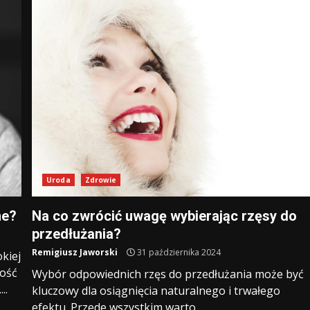
Uroda
Zdrowie
ne?
Na co zwrócić uwagę wybierając rzęsy do
przedłużania?
Remigiusz Jaworski
31 października 2024
kiej
ność
Wybór odpowiednich rzęs do przedłużania może być
..
kluczowy dla osiągnięcia naturalnego i trwałego
efektu. Przede wszystkim warto...