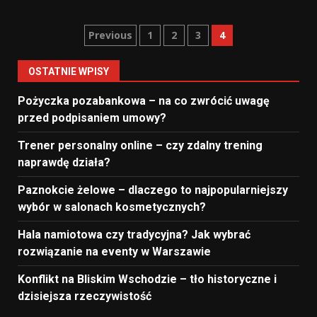
Nawigacja
Previous
1
2
3
4
po
OSTATNIE WPISY
wpisach
Pożyczka pozabankowa – na co zwrócić uwagę
przed podpisaniem umowy?
Trener personalny online – czy zdalny trening
naprawdę działa?
Paznokcie żelowe – dlaczego to najpopularniejszy
wybór w salonach kosmetycznych?
Hala namiotowa czy tradycyjna? Jak wybrać
rozwiązanie na eventy w Warszawie
Konflikt na Bliskim Wschodzie – tło historyczne i
dzisiejsza rzeczywistość