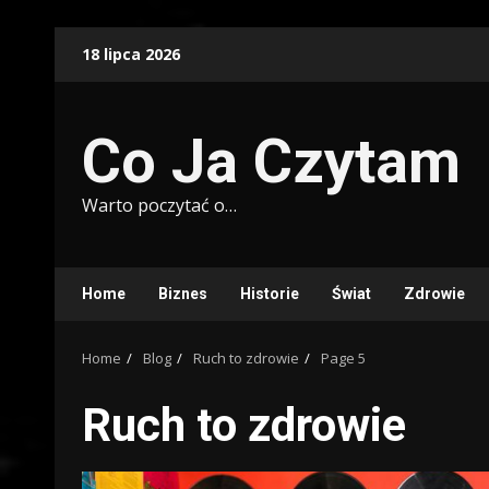
Skip
18 lipca 2026
to
content
Co Ja Czytam
Warto poczytać o…
Home
Biznes
Historie
Świat
Zdrowie
Home
Blog
Ruch to zdrowie
Page 5
Ruch to zdrowie