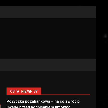
OSTATNIE WPISY
Pożyczka pozabankowa – na co zwrócić
uwagę przed podpisaniem umowy?