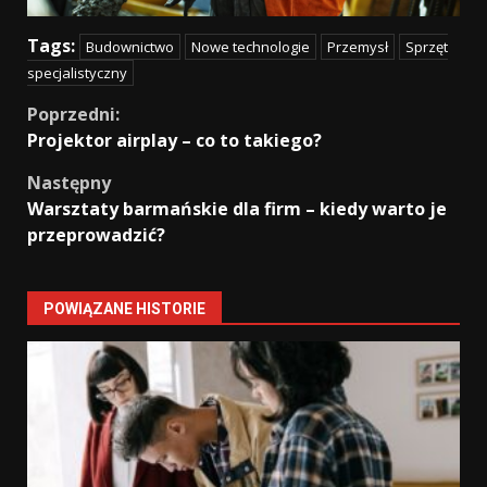
Tags:
Budownictwo
Nowe technologie
Przemysł
Sprzęt
specjalistyczny
Continue
Poprzedni:
Projektor airplay – co to takiego?
Reading
Następny
Warsztaty barmańskie dla firm – kiedy warto je
przeprowadzić?
POWIĄZANE HISTORIE