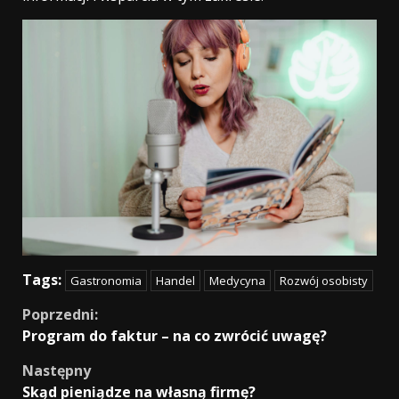
Tags:
Gastronomia
Handel
Medycyna
Rozwój osobisty
Continue
Poprzedni:
Program do faktur – na co zwrócić uwagę?
Reading
Następny
Skąd pieniądze na własną firmę?