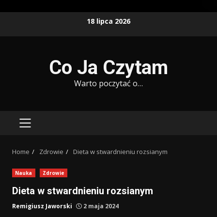
Skip
18 lipca 2026
to
content
Co Ja Czytam
Warto poczytać o…
PRIMARY
MENU
Home
Zdrowie
Dieta w stwardnieniu rozsianym
Nauka
Zdrowie
Dieta w stwardnieniu rozsianym
Remigiusz Jaworski
2 maja 2024