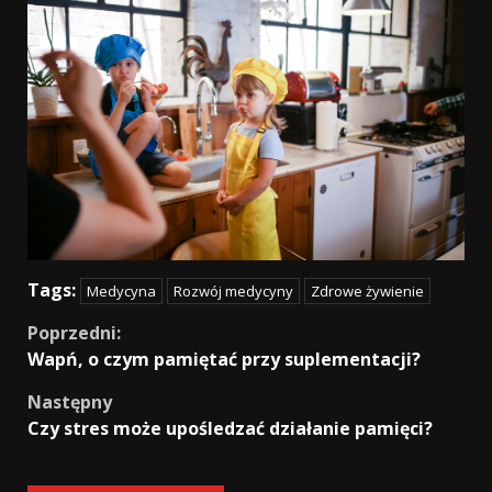
Tags:
Medycyna
Rozwój medycyny
Zdrowe żywienie
Continue
Poprzedni:
Wapń, o czym pamiętać przy suplementacji?
Reading
Następny
Czy stres może upośledzać działanie pamięci?