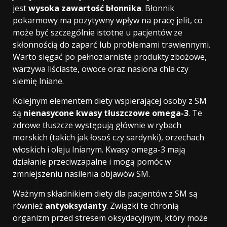
jest
wysoka zawartość błonnika
. Błonnik
pokarmowy ma pozytywny wpływ na pracę jelit, co
może być szczególnie istotne u pacjentów ze
skłonnością do zaparć lub problemami trawiennymi.
Warto sięgać po pełnoziarniste produkty zbożowe,
warzywa liściaste, owoce oraz nasiona chia czy
siemię lniane.
Kolejnym elementem diety wspierającej osoby z SM
są
nienasycone kwasy tłuszczowe omega-3
. Te
zdrowe tłuszcze występują głównie w rybach
morskich (takich jak łosoś czy sardynki), orzechach
włoskich i oleju lnianym. Kwasy omega-3 mają
działanie przeciwzapalne i mogą pomóc w
zmniejszeniu nasilenia objawów SM.
Ważnym składnikiem diety dla pacjentów z SM są
również
antyoksydanty
. Związki te chronią
organizm przed stresem oksydacyjnym, który może