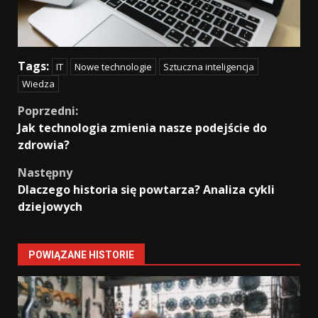
Tags:
IT
Nowe technologie
Sztuczna inteligencja
Wiedza
Continue
Poprzedni:
Jak technologia zmienia nasze podejście do
Reading
zdrowia?
Następny
Dlaczego historia się powtarza? Analiza cykli
dziejowych
POWIĄZANE HISTORIE