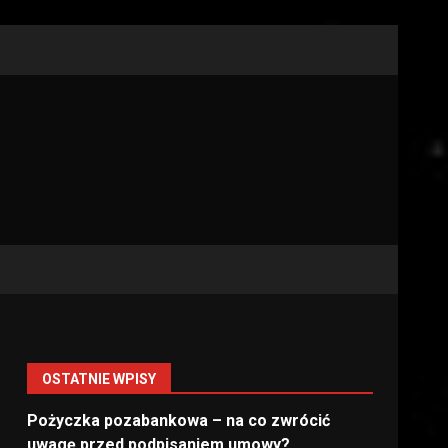
OSTATNIE WPISY
Pożyczka pozabankowa – na co zwrócić
uwagę przed podpisaniem umowy?