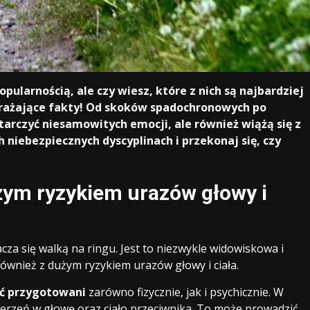
pularnością, ale czy wiesz, które z nich są najbardziej
porażające fakty! Od skoków spadochronowych po
arczyć niesamowitych emocji, ale również wiążą się z
niebezpiecznych dyscyplinach i przekonaj się, czy
żym ryzykiem urazów głowy i
za się walką na ringu. Jest to niezwykle widowiskowa i
również z dużym ryzykiem urazów głowy i ciała.
ć przygotowani
zarówno fizycznie, jak i psychicznie. W
erzeń w głowę oraz ciało przeciwnika. To może prowadzić