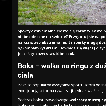
Sporty ekstremalne cieszą się coraz większą po
niebezpieczne na świecie? Przygotuj się na 
narciarstwo ekstremalne, te sporty mogą dost
ogromnym ryzykiem. Dowiedz się więcej o tych 
jesteś gotowy stawić im czoła!
Boks – walka na ringu z du
ciała
Boks to popularna dyscyplina sportu, która odznac
emocjonująca forma rywalizacji, jednak wiąże się 
Podczas boksu zawodowego
walczący muszą by
trakcie pojedynku często dochodzi do mocnych ud