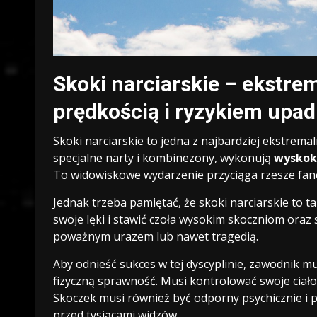
Skoki narciarskie – ekstre
prędkością i ryzykiem upa
Skoki narciarskie to jedna z najbardziej ekstrem
specjalne narty i kombinezony, wykonują
wyskok
To widowiskowe wydarzenie przyciąga rzesze fanó
Jednak trzeba pamiętać, że skoki narciarskie to 
swoje lęki i stawić czoła wysokim skoczniom ora
poważnym urazem lub nawet tragedią.
Aby odnieść sukces w tej dyscyplinie, zawodnik m
fizyczną sprawność. Musi kontrolować swoje ciało
Skoczek musi również być odporny psychicznie i po
przed tysiącami widzów.