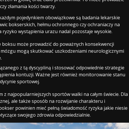
czy złamania kości twarzy.
d każdym pojedynkiem obowiązkowe są badania lekarskie
awic bokserskich, hełmu ochronnego czy ochraniaczy na
 ryzyko wystąpienia urazu nadal pozostaje wysokie.
e boksu może prowadzić do poważnych konsekwencji
ia mózgu mogą skutkować uszkodzeniami neurologicznymi
.
ązanego z tą dyscypliną i stosować odpowiednie strategie
ąpienia kontuzji. Ważne jest również monitorowanie stanu
edycynie sportowej.
 z najpopularniejszych sportów walki na całym świecie. Dla
cznej, ale także sposób na rozwijanie charakteru i
bokser powinien mieć pełną świadomość ryzyka jakie niesie
otyczące swojego zdrowia odpowiedzialnie.