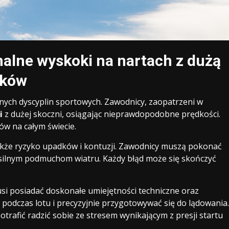
malne wyskoki na nartach z dużą
dków
alnych dyscyplin sportowych. Zawodnicy, zaopatrzeni w
i
z dużej skoczni, osiągając nieprawdopodobne prędkości.
w na całym świecie.
także ryzyko upadków i kontuzji. Zawodnicy muszą pokonać
z silnym podmuchom wiatru. Każdy błąd może się skończyć
usi posiadać doskonałe umiejętności techniczne oraz
 podczas lotu i precyzyjnie przygotowywać się do lądowania.
trafić radzić sobie ze stresem wynikającym z presji startu