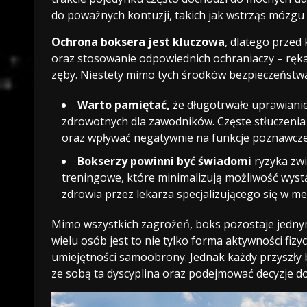
do poważnych kontuzji, takich jak wstrząs mózgu 
Ochrona boksera jest kluczowa
, dlatego prze
oraz stosowanie odpowiednich ochraniaczy – ręk
zęby. Niestety mimo tych środków bezpieczeństwa
Warto pamiętać,
że długotrwałe uprawiani
zdrowotnych dla zawodników. Częste stłuczen
oraz wpływać negatywnie na funkcje poznawcze
Bokserzy powinni być świadomi
ryzyka zwi
treningowe, które minimalizują możliwość wyst
zdrowia przez lekarza specjalizującego się w m
Mimo wszystkich zagrożeń, boks pozostaje jednym
wielu osób jest to nie tylko forma aktywności fizy
umiejętności samoobrony. Jednak każdy przyszły 
ze sobą ta dyscyplina oraz podejmować decyzje d