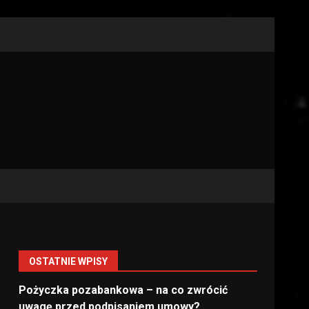
OSTATNIE WPISY
Pożyczka pozabankowa – na co zwrócić
uwagę przed podpisaniem umowy?