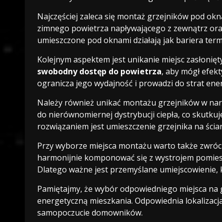
Najczęściej zaleca się montaż grzejników pod ok
zimnego powietrza napływającego z zewnątrz oraz
umieszczone pod oknami działają jak bariera term
Kolejnym aspektem jest unikanie miejsc zasłonięt
swobodny dostęp do powietrza
, aby mógł efek
ogranicza jego wydajność i prowadzi do strat ener
Należy również unikać montażu grzejników w nar
do nierównomiernej dystrybucji ciepła, co skutk
rozwiązaniem jest umieszczenie grzejnika na ścian
Przy wyborze miejsca montażu warto także zwróci
harmonijnie komponować się z wystrojem pomiesz
Dlatego ważne jest przemyślane umiejscowienie, kt
Pamiętajmy, że wybór odpowiedniego miejsca na gr
energetyczną mieszkania. Odpowiednia lokalizacja
samopoczucie domowników.