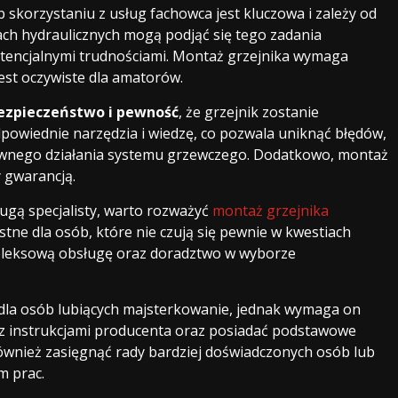
b skorzystaniu z usług fachowca jest kluczowa i zależy od
ch hydraulicznych mogą podjąć się tego zadania
otencjalnymi trudnościami. Montaż grzejnika wymaga
 jest oczywiste dla amatorów.
ezpieczeństwo i pewność
, że grzejnik zostanie
owiednie narzędzia i wiedzę, co pozwala uniknąć błędów,
ywnego działania systemu grzewczego. Dodatkowo, montaż
y gwarancją.
gą specjalisty, warto rozważyć
montaż grzejnika
tne dla osób, które nie czują się pewnie w kwestiach
mpleksową obsługę oraz doradztwo w wyborze
dla osób lubiących majsterkowanie, jednak wymaga on
z instrukcjami producenta oraz posiadać podstawowe
 również zasięgnąć rady bardziej doświadczonych osób lub
m prac.