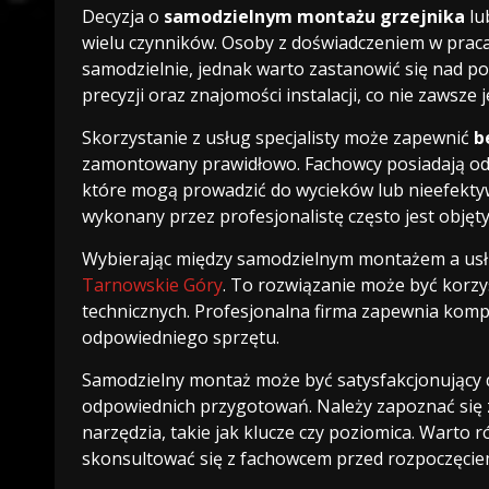
Decyzja o
samodzielnym montażu grzejnika
lu
wielu czynników. Osoby z doświadczeniem w praca
samodzielnie, jednak warto zastanowić się nad p
precyzji oraz znajomości instalacji, co nie zawsze
Skorzystanie z usług specjalisty może zapewnić
b
zamontowany prawidłowo. Fachowcy posiadają odp
które mogą prowadzić do wycieków lub nieefekt
wykonany przez profesjonalistę często jest objęt
Wybierając między samodzielnym montażem a usłu
Tarnowskie Góry
. To rozwiązanie może być korzys
technicznych. Profesjonalna firma zapewnia ko
odpowiedniego sprzętu.
Samodzielny montaż może być satysfakcjonujący 
odpowiednich przygotowań. Należy zapoznać się 
narzędzia, takie jak klucze czy poziomica. Warto
skonsultować się z fachowcem przed rozpoczęcie