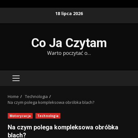
Skip
18 lipca 2026
to
content
Co Ja Czytam
Warto poczytać o…
PRIMARY
MENU
Home
Technologia
Na czym polega kompleksowa obróbka blach?
Motoryzacja
Technologia
Na czym polega kompleksowa obróbka
blach?