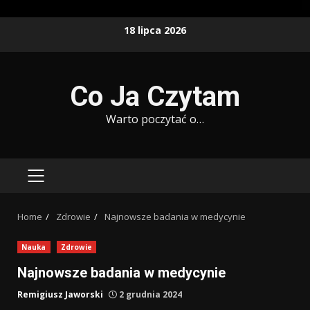
Skip
18 lipca 2026
to
content
Co Ja Czytam
Warto poczytać o…
PRIMARY
MENU
Home
Zdrowie
Najnowsze badania w medycynie
Nauka
Zdrowie
Najnowsze badania w medycynie
Remigiusz Jaworski
2 grudnia 2024