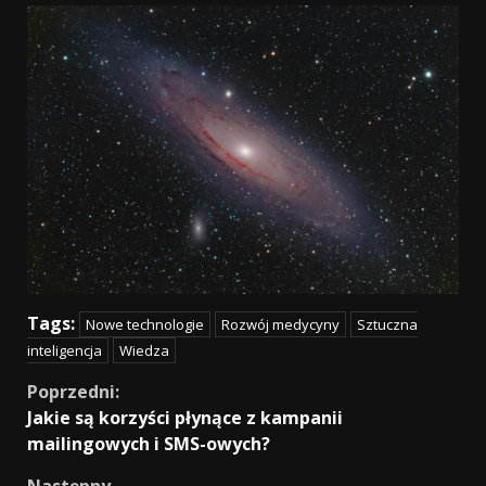
Tags:
Nowe technologie
Rozwój medycyny
Sztuczna
inteligencja
Wiedza
Continue
Poprzedni:
Jakie są korzyści płynące z kampanii
Reading
mailingowych i SMS-owych?