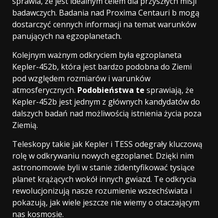
sprawia, że jest idealnym celem dla przyszłych misji
badawczych. Badania nad Proxima Centauri b mogą
dostarczyć cennych informacji na temat warunków
panujących na egzoplanetach.
Kolejnym ważnym odkryciem była egzoplaneta
Kepler-452b, która jest bardzo podobna do Ziemi
pod względem rozmiarów i warunków
atmosferycznych.
Podobieństwa te
sprawiają, że
Kepler-452b jest jednym z głównych kandydatów do
dalszych badań nad możliwością istnienia życia poza
Ziemią.
Teleskopy takie jak Kepler i TESS odegrały kluczową
rolę w odkrywaniu nowych egzoplanet. Dzięki nim
astronomowie byli w stanie zidentyfikować tysiące
planet krążących wokół innych gwiazd. Te odkrycia
rewolucjonizują nasze rozumienie wszechświata i
pokazują, jak wiele jeszcze nie wiemy o otaczającym
nas kosmosie.