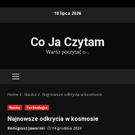
Skip
18 lipca 2026
to
content
Co Ja Czytam
Warto poczytać o…
PRIMARY
MENU
Home
Nauka
Najnowsze odkrycia w kosmosie
Nauka
Technologia
Najnowsze odkrycia w kosmosie
Remigiusz Jaworski
14 grudnia 2024