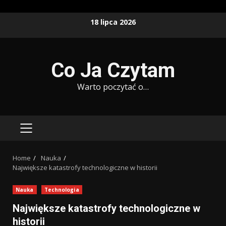
Skip
18 lipca 2026
to
content
Co Ja Czytam
Warto poczytać o…
PRIMARY
MENU
Home
Nauka
Największe katastrofy technologiczne w historii
Nauka
Technologia
Największe katastrofy technologiczne w
historii