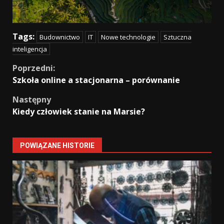
Tags:
Budownictwo
IT
Nowe technologie
Sztuczna
inteligencja
Continue
Poprzedni:
Szkoła online a stacjonarna – porównanie
Reading
Następny
Kiedy człowiek stanie na Marsie?
POWIĄZANE HISTORIE