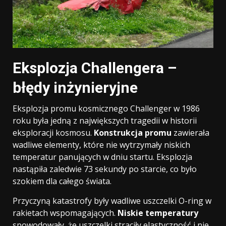
Eksplozja Challengera –
błędy inżynieryjne
Eksplozja promu kosmicznego Challenger w 1986
roku była jedną z największych tragedii w historii
eksploracji kosmosu.
Konstrukcja promu
zawierała
wadliwe elementy, które nie wytrzymały niskich
temperatur panujących w dniu startu. Eksplozja
nastąpiła zaledwie 73 sekundy po starcie, co było
szokiem dla całego świata.
Przyczyną katastrofy były wadliwe uszczelki O-ring w
rakietach wspomagających.
Niskie temperatury
spowodowały, że uszczelki straciły elastyczność i nie