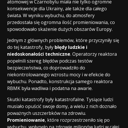
atomowej w Czarnobylu miała nie tylko ogromne
konsekwencje dla Ukrainy, ale także dla całego
świata. W wyniku wybuchu, do atmosfery
przedostała się ogromna ilość promieniowania, co
spowodowało skażenie dużych obszarów Europy.
Jednym z głównych problemów, które przyczyniły się
do tej katastrofy, były
błędy ludzkie i
niedoskonałości techniczne
. Operatorzy reaktora
popełnili szereg błędów podczas testów
bezpieczeństwa, co doprowadziło do
niekontrolowanego wzrostu mocy i w efekcie do
wybuchu. Ponadto, konstrukcja samego reaktora
RBMK była wadliwa i podatna na awarie.
Skutki katastrofy były katastrofalne. Tysiące ludzi
musiało opuścić swoje domy, a wielu z nich doznało
poważnych uszczerbków na zdrowiu.
Promieniowanie
, które rozprzestrzeniło się po
wybuchu, wpłynęło na zdrowie milionów ludzi w całej