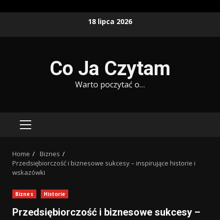
Skip
18 lipca 2026
to
content
Co Ja Czytam
Warto poczytać o…
PRIMARY
MENU
Home
Biznes
Przedsiębiorczość i biznesowe sukcesy – inspirujące historie i
wskazówki
Biznes
Historie
Przedsiębiorczość i biznesowe sukcesy –