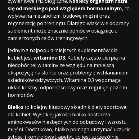
żywieniowe i fizjologiczne.
Kobiecy organizm różni
się od męskiego pod względem hormonalnym
, co
wpływa na metabolizm, budowę mięśni oraz
regenerację po treningu. Dlatego właściwie dobrany
suplement może znacznie pomóc w osiągnięciu
zamierzonych celów treningowych.
Jednym z najpopularniejszych suplementów dla
kobiet jest
witamina D3
. Kobiety często cierpią na
niedobór tej witaminy ze względu na mniejszą
ekspozycję na słońce oraz problemy z wchłanianiem
składników odżywczych. Witamina D3 wspomaga
układ kostny, odpornościowy oraz reguluje poziom
hormonów.
Białko
to kolejny kluczowy składnik diety sportowej
dla kobiet. Wysokiej jakości białko dostarcza
aminokwasów niezbędnych do odbudowy i wzrostu
mięśni. Dodatkowo, białko pomaga utrzymać uczucie
sytości i kontrolować apetyt, co jest szczególnie