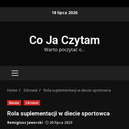
Skip
18 lipca 2026
to
content
Co Ja Czytam
Warto poczytać o…
PRIMARY
MENU
Home
Zdrowie
Rola suplementacji w diecie sportowca
Nauka
Zdrowie
Rola suplementacji w diecie sportowca
Remigiusz Jaworski
20 lipca 2023