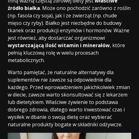
Inną ważną częścią zdrowej diety jest
właściwe
źródło białka
. Może ono pochodzić zarówno z roślin
(np. fasola czy soja), jak i ze zwierząt (np. chude
mięso czy ryby). Białko jest niezbędne do budowy
tkanek oraz produkcji enzymów i hormonów. Ważne
jest również, aby dostarczać organizmowi
wystarczającą ilość witamin i minerałów
, które
pełnią kluczową rolę w wielu procesach
metabolicznych.
Warto pamiętać, że naturalne alternatywy dla
suplementów nie zawsze są odpowiednie dla
każdego. Przed wprowadzeniem jakichkolwiek zmian
w diecie, zawsze warto skonsultować się z lekarzem
lub dietetykiem. Właściwe żywienie to podstawa
dobrego zdrowia, dlatego warto inwestować czas i
wysiłek w dbanie o swoją dietę oraz wybierać
naturalne produkty bogate w składniki odżywcze.