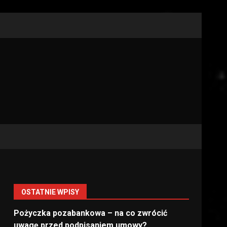
OSTATNIE WPISY
Pożyczka pozabankowa – na co zwrócić
uwagę przed podpisaniem umowy?