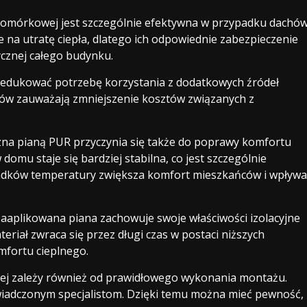
komórkowej jest szczególnie efektywna w przypadku dachó
e na utratę ciepła, dlatego ich odpowiednie zabezpieczenie
cznej całego budynku.
redukować potrzebę korzystania z dodatkowych źródeł
mów zauważają zmniejszenie kosztów związanych z
czna pianą PUR przyczynia się także do poprawy komfortu
mu staje się bardziej stabilna, co jest szczególnie
adków temperatury zwiększa komfort mieszkańców i wpływa
 zaaplikowana piana zachowuje swoje właściwości izolacyjne
teriał zwraca się przez długi czas w postaci niższych
fortu cieplnego.
znej zależy również od prawidłowego wykonania montażu.
oświadczonym specjalistom. Dzięki temu można mieć pewność,