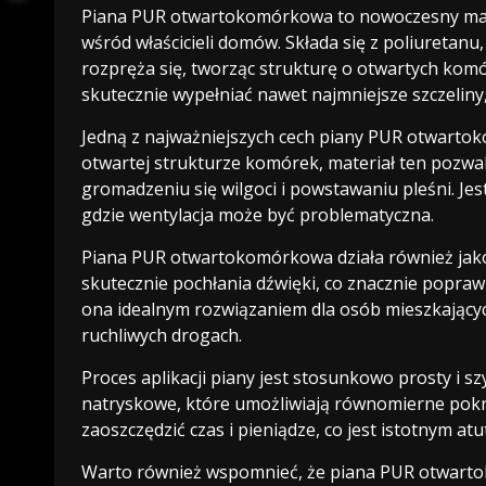
Piana PUR otwartokomórkowa to nowoczesny mater
wśród właścicieli domów. Składa się z poliuretanu,
rozpręża się, tworząc strukturę o otwartych komórk
skutecznie wypełniać nawet najmniejsze szczeliny, 
Jedną z najważniejszych cech piany PUR otwartok
otwartej strukturze komórek, materiał ten pozw
gromadzeniu się wilgoci i powstawaniu pleśni. Je
gdzie wentylacja może być problematyczna.
Piana PUR otwartokomórkowa działa również jako 
skutecznie pochłania dźwięki, co znacznie popra
ona idealnym rozwiązaniem dla osób mieszkających
ruchliwych drogach.
Proces aplikacji piany jest stosunkowo prosty i sz
natryskowe, które umożliwiają równomierne pokr
zaoszczędzić czas i pieniądze, co jest istotnym a
Warto również wspomnieć, że piana PUR otwarto