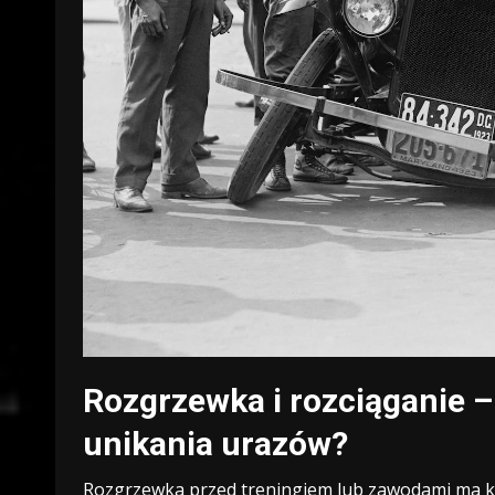
Rozgrzewka i rozciąganie – 
unikania urazów?
Rozgrzewka przed treningiem lub zawodami ma klu