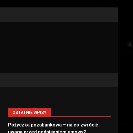
OSTATNIE WPISY
Pożyczka pozabankowa – na co zwrócić
uwagę przed podpisaniem umowy?