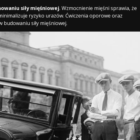
nowaniu siły mięśniowej
. Wzmocnienie mięśni sprawia, że
o minimalizuje ryzyko urazów. Ćwiczenia oporowe oraz
 budowaniu siły mięśniowej.