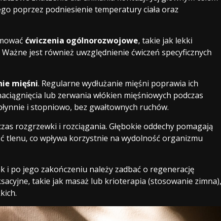
ego poprzez podniesienie temperatury ciała oraz
jmować
ćwiczenia ogólnorozwojowe
, takie jak lekki
. Ważne jest również uwzględnienie ćwiczeń specyficznych
nie mięśni
. Regularne wydłużanie mięśni poprawia ich
 naciągnięcia lub zerwania włókien mięśniowych podczas
łynnie i stopniowo, bez gwałtownych ruchów.
zas rozgrzewki i rozciągania. Głębokie oddechy pomagają
ść tlenu, co wpływa korzystnie na wydolność organizmu
k i po jego zakończeniu należy zadbać o regenerację
acyjne, takie jak masaż lub krioterapia (stosowanie zimna)
kich.